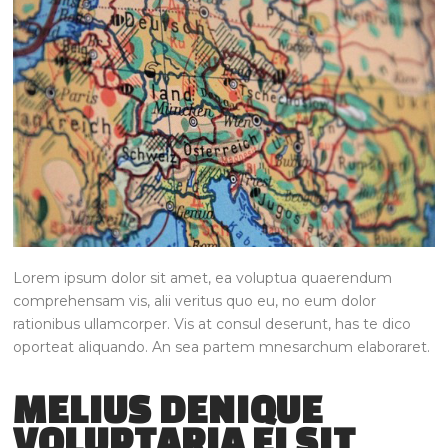
Lorem ipsum dolor sit amet, ea voluptua quaerendum
comprehensam vis, alii veritus quo eu, no eum dolor
rationibus ullamcorper. Vis at consul deserunt, has te dico
oporteat aliquando. An sea partem mnesarchum elaboraret.
MELIUS DENIQUE
VOLUPTARIA EI SIT