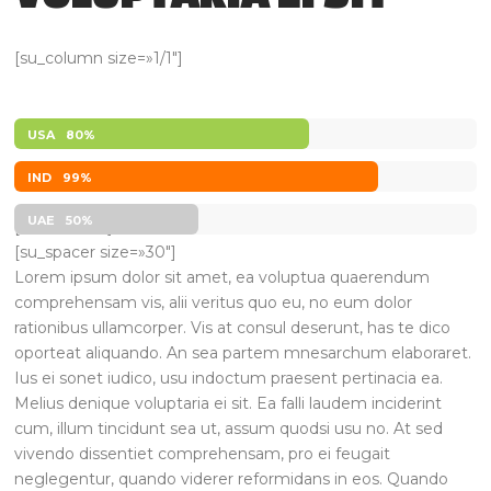
[su_column size=»1/1″]
USA
80%
IND
99%
UAE
50%
[/su_column]
[su_spacer size=»30″]
Lorem ipsum dolor sit amet, ea voluptua quaerendum
comprehensam vis, alii veritus quo eu, no eum dolor
rationibus ullamcorper. Vis at consul deserunt, has te dico
oporteat aliquando. An sea partem mnesarchum elaboraret.
Ius ei sonet iudico, usu indoctum praesent pertinacia ea.
Melius denique voluptaria ei sit. Ea falli laudem inciderint
cum, illum tincidunt sea ut, assum quodsi usu no. At sed
vivendo dissentiet comprehensam, pro ei feugait
neglegentur, quando viderer reformidans in eos. Quando