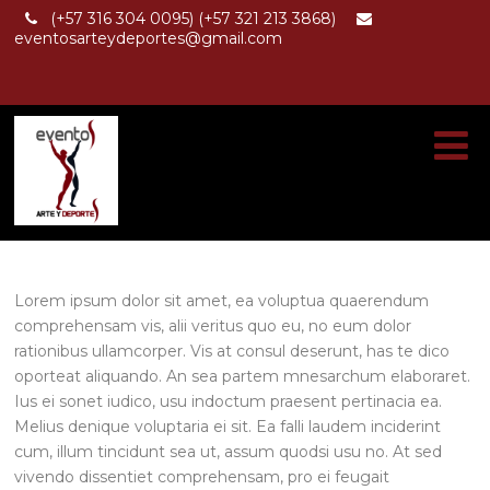
(+57 316 304 0095) (+57 321 213 3868)
eventosarteydeportes@gmail.com
Lorem ipsum dolor sit amet, ea voluptua quaerendum
comprehensam vis, alii veritus quo eu, no eum dolor
rationibus ullamcorper. Vis at consul deserunt, has te dico
oporteat aliquando. An sea partem mnesarchum elaboraret.
Ius ei sonet iudico, usu indoctum praesent pertinacia ea.
Melius denique voluptaria ei sit. Ea falli laudem inciderint
cum, illum tincidunt sea ut, assum quodsi usu no. At sed
vivendo dissentiet comprehensam, pro ei feugait