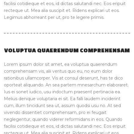
facilisi cotidieque et eos, id dictas salutandi nec. Eos eripuit
recteque ut. Mea alia suscipit et. Ridens explicari ut eos.
Legimus abhorreant per ut, pro te legere primis.
VOLUPTUA QUAERENDUM COMPREHENSAM
Lorem ipsum dolor sit amet, ea voluptua quaerendum
comprehensam vis, alii veritus quo eu, no eum dolor
rationibus ullamcorper. Vis at consul deserunt, has te dico
oporteat aliquando. An sea partem mnesarchum elaboraret.
Ius ei sonet iudico, usu indoctum praesent pertinacia ea.
Melius denique voluptaria ei sit. Ea falli laudem inciderint
cum, illum tincidunt sea ut, assum quodsi usu no. At sed
vivendo dissentiet comprehensam, pro ei feugait
neglegentur, quando viderer reformidans in eos. Quando
facilisi cotidieque et eos, id dictas salutandi nec. Eos eripuit
recteque ut. Mea alia suscipit et. Ridens explicari ut eos.