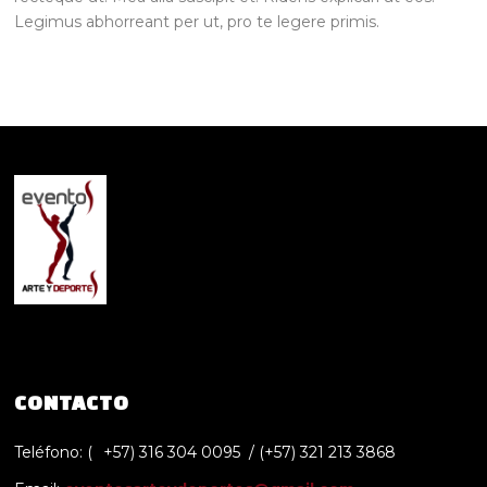
Legimus abhorreant per ut, pro te legere primis.
CONTACTO
Teléfono: (
+57) 316 304 0095 / (+57) 321 213 3868