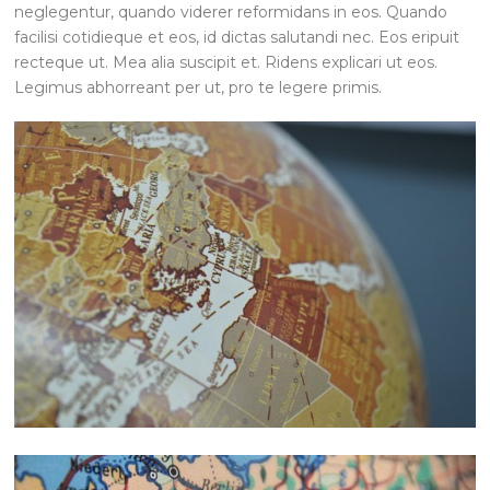
neglegentur, quando viderer reformidans in eos. Quando
facilisi cotidieque et eos, id dictas salutandi nec. Eos eripuit
recteque ut. Mea alia suscipit et. Ridens explicari ut eos.
Legimus abhorreant per ut, pro te legere primis.