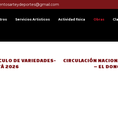
entosarteydeportes@gmail.com
tros
Servicios Artisticos
Actividad fisica
Obras
Cl
CULO DE VARIEDADES-
CIRCULACIÓN NACION
TÁ 2026
– EL DON