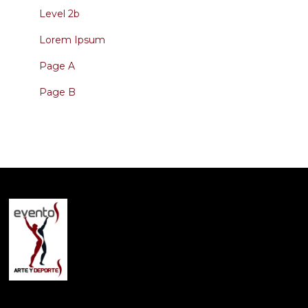
Level 2b
Lorem Ipsum
Page A
Page B