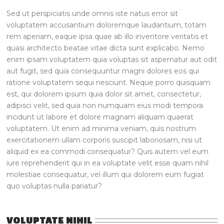
Sed ut perspiciatis unde omnis iste natus error sit
voluptatem accusantium doloremque laudantium, totam
rem aperiam, eaque ipsa quae ab illo inventore veritatis et
quasi architecto beatae vitae dicta sunt explicabo. Nemo
enim ipsam voluptatem quia voluptas sit aspernatur aut odit
aut fugit, sed quia consequuntur magni dolores eos qui
ratione voluptatem sequi nesciunt. Neque porro quisquam
est, qui dolorem ipsum quia dolor sit amet, consectetur,
adipisci velit, sed quia non numquam eius modi tempora
incidunt ut labore et dolore magnam aliquam quaerat
voluptatem. Ut enim ad minima veniam, quis nostrum
exercitationem ullam corporis suscipit laboriosam, nisi ut
aliquid ex ea commodi consequatur? Quis autem vel eum
iure reprehenderit qui in ea voluptate velit esse quam nihil
molestiae consequatur, vel illum qui dolorem eum fugiat
quo voluptas nulla pariatur?
VOLUPTATE NIHIL