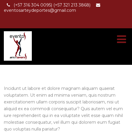
(+57 316 304 0095) (+57 321 213 3868)
eventosarteydeportes@gmail.com
Incidunt ut labore et dolore magnam aliquam quaerat
voluptatem. Ut enim ad minima veniam, quis nostrum
exercitationem ullam corporis suscipit laboriosam, nisi ut
aliquid ex ea commodi consequatur? Quis autem vel eum
iure reprehenderit qui in ea voluptate velit esse quam nihil
molestiae consequatur, vel illum qui dolorem eum fugiat
quo voluptas nulla pariatur?